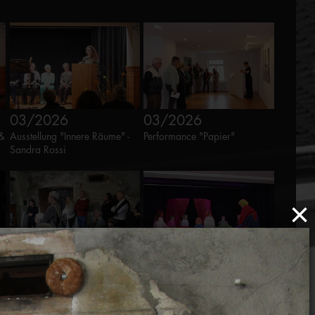
03/2026
03/2026
 &
Ausstellung "Innere Räume" -
Performance "Papier"
Sandra Rossi
×
03/2026
03/2026
Kurzvortrag und Degustation
Lernbox "August der Clown"
"100% Valposchiavo"