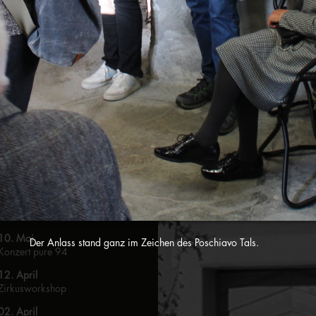
Ausstellung "Genussvolles Leben in
der Malerei"
05. September
Theaterkrimi "Helga räumt auf"
21. Mai
Lesung "Das volle Leben" mit
Susanna Schwager
20. Mai
Schulausstellung
17. Mai
Mauren kreativ
14. Mai
Kulturtreff "Vereine stellen sich vor"
10. Mai
Der Anlass stand ganz im Zeichen des Poschiavo Tals.
Konzert pure 94
12. April
Zirkusworkshop
02. April