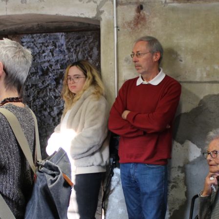
Kindertheater "Jona und der Vogel"
06. November
Ausstellung Malgruppe Spirale
31. Oktober
Benefizkonzert "Melodien des
Lebens"
05/2026
29. Oktober
Kulturtreff mit dem Verein ELF
Lernbox "Frederik"
17. Oktober
hpz Ausstellung "Farbenfroh"
02. Oktober
Konzert & Lesung "Anthology of
Affection"
27. September
Mauren kreativ
26. September
Zaubershow "Abnormal"
12. September