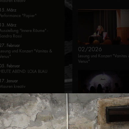
Mauren kreativ
15. März
Performance "Papier"
13. März
Ausstellung "Innere Räume" -
Sandra Rossi
27. Februar
02/2026
Lesung und Konzert "Vanitas &
Lesung und Konzert "Vanitas
Venus"
Venus"
05. Februar
HEUTE ABEND: LOLA BLAU
17. Januar
Mauren kreativ
16. Januar
Vernissage "Weg der Farben"
03/2026
2025
Mauren kreativ
12. November