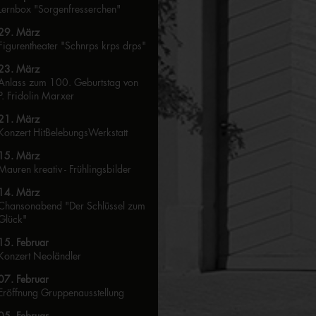
Lernbox "Sorgenfresserchen"
29. März
Figurentheater "Schnrps krps drps"
23. März
Anlass zum 100. Geburtstag von
P. Fridolin Marxer
21. März
Konzert HitBelebungsWerkstatt
15. März
Mauren kreativ - Frühlingsbilder
14. März
Chansonabend "Der Schlüssel zum
Glück"
15. Februar
Konzert Neoländler
07. Februar
Eröffnung Gruppenausstellung
05. Februar