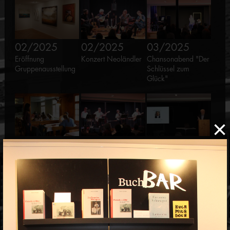
02/2025
02/2025
03/2025
Eröffnung
Konzert Neoländler
Chansonabend "Der
Gruppenausstellung
Schlüssel zum
Glück"
×
03/2025
03/2025
03/2025
Mauren kreativ -
Konzert
Anlass zum 100.
Frühlingsbilder
HitBelebungsWerkstatt
Geburtstag von P.
Fridolin Marxer