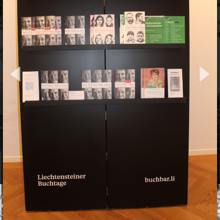
03/2025
04/2025
04/2025
Figurentheater
Lernbox
Zirkusworkshop
"Schnrps krps drps"
"Sorgenfresserchen"
05/2025
05/2025
05/2025
Konzert pure 94
Kulturtreff "Vereine
Mauren kreativ
stellen sich vor"
05/2025
05/2025
09/2025
Schulausstellung
Lesung "Das volle
Theaterkrimi "Helga
Leben" mit Susanna
räumt auf"
Schwager