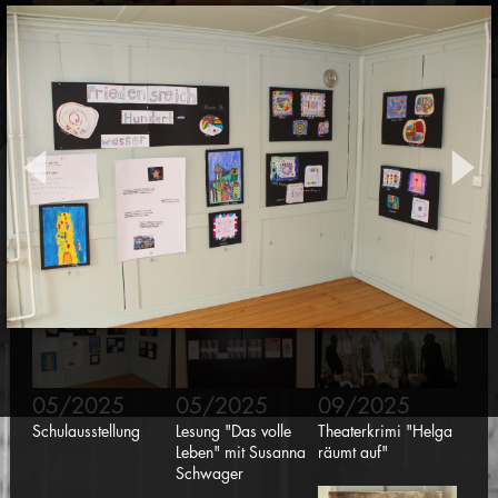
03/2025
04/2025
04/2025
Figurentheater
Lernbox
Zirkusworkshop
"Schnrps krps drps"
"Sorgenfresserchen"
05/2025
05/2025
05/2025
Konzert pure 94
Kulturtreff "Vereine
Mauren kreativ
stellen sich vor"
05/2025
05/2025
09/2025
Schulausstellung
Lesung "Das volle
Theaterkrimi "Helga
Leben" mit Susanna
räumt auf"
Schwager