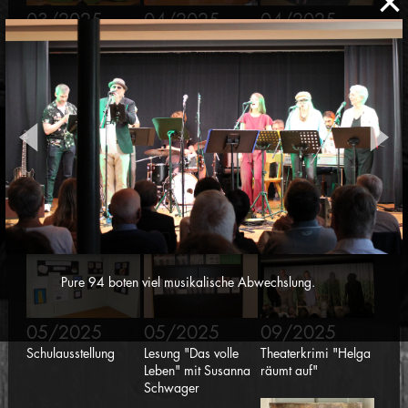
×
03/2025
04/2025
04/2025
Figurentheater
Lernbox
Zirkusworkshop
"Schnrps krps drps"
"Sorgenfresserchen"
05/2025
05/2025
05/2025
Konzert pure 94
Kulturtreff "Vereine
Mauren kreativ
stellen sich vor"
Pure 94 boten viel musikalische Abwechslung.
05/2025
05/2025
09/2025
Schulausstellung
Lesung "Das volle
Theaterkrimi "Helga
Leben" mit Susanna
räumt auf"
Schwager