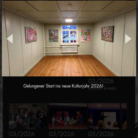
02/2026
03/2026
03/2026
Lesung und Konzert
Ausstellung "Innere
Performance
"Vanitas & Venus"
Räume" - Sandra
"Papier"
Rossi
03/2026
Gelungener Start ins neue Kulturjahr 2026!
Mauren kreativ
03/2026
03/2026
05/2026