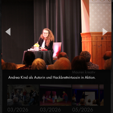
02/2026
03/2026
03/2026
Lesung und Konzert
Ausstellung "Innere
Performance
"Vanitas & Venus"
Räume" - Sandra
"Papier"
Rossi
03/2026
Mauren kreativ
Andrea Kind als Autorin und Hackbrettvirtuosin in Aktion.
03/2026
03/2026
05/2026