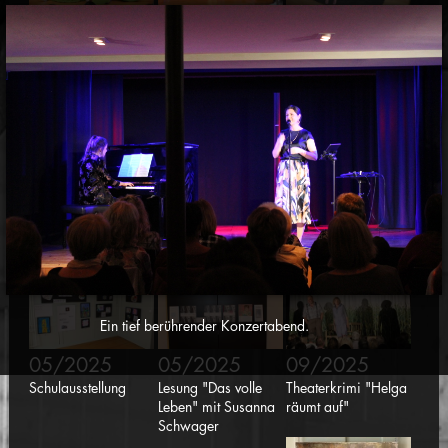
03/2025
04/2025
04/2025
Figurentheater
Lernbox
Zirkusworkshop
"Schnrps krps drps"
"Sorgenfresserchen"
05/2025
05/2025
05/2025
Konzert pure 94
Kulturtreff "Vereine
Mauren kreativ
stellen sich vor"
Ein tief berührender Konzertabend.
05/2025
05/2025
09/2025
Schulausstellung
Lesung "Das volle
Theaterkrimi "Helga
Leben" mit Susanna
räumt auf"
Schwager