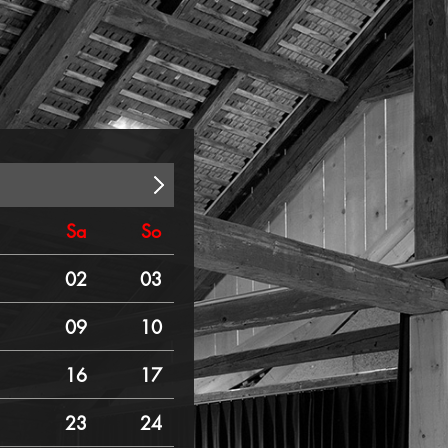
Sa
So
02
03
09
10
16
17
23
24